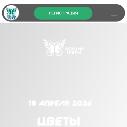
РЕГИСТРАЦИЯ
РЕГИСТРАЦИЯ